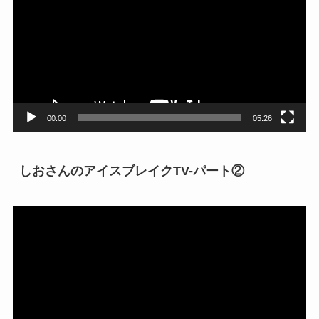
プ
レ
ー
ヤ
ー
00:00
05:26
しおさんのアイスブレイクTV-パート②
動
画
プ
レ
ー
ヤ