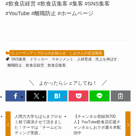
#飲食店経営 #飲食店集客 #集客 #SNS集客
#YouTube #離職防止 #ホームページ
ヒューマンアップからのお知らせ
しおさんの近況報告
SNS集客
ドラッカー
マネジメント
人材育成
売上を伸ばす
離職防止
飲食店経営
飲食店集客
よかったらシェアしてね！
人間力大学ちばらきプロセ
【チャンネル登録36700
ミ校で講演させて頂きまし
人】YouTube飲食店応援チ
た！テーマは「チームビル
ャンネルしおラボ週６本配
ディング実践」
信中