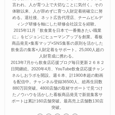
言われ、人が育つ上で大切なことに気付く。その
体験以来、人が辞めずに育つ人財定着術確立に努
める。退社後、ネット広告代理店、チームビルデ
ィング研修を軸にした研修会社設立を経験。
2015年11月「飲食業を日本で一番働きたい職業
に」をビジョンにヒューマンアップを創業。看板
商品発見×集客マップ×SNS集客の原則を活かした
飲食店の集客×人財定着をサポート。25,000人超の
人財育成に携わる。
2013年7月から飲食店応援ブログ毎日更新２６８２
日間継続。2020年4月、YouTube飲食店応援チャン
ネルしおラボを開設。週６本、計1900本超の動画
を配信中。チャンネル登録36500人、総再生回数
880万回突破。4800店舗の取材サポートで見つけ
たノウハウを活かした看板商品発見で新規集客サ
ポートは累計160店舗突破。最高売上店舗数130店
突破。