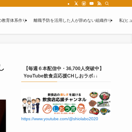
の教育体系作り
離職予防を活用した人が辞めない組織作り
私(ヒ
し
【毎週６本配信中・36,700人突破中】
YouTube飲食店応援CHしおラボ↓↓
https://www.youtube.com/@shiolabo2020