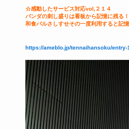
☆感動したサービス対応vol,２１４
パンダの刺し盛りは看板から記憶に残る
和食バルさしすせその一度利用すると記
https://ameblo.jp/tennaihansoku/entry