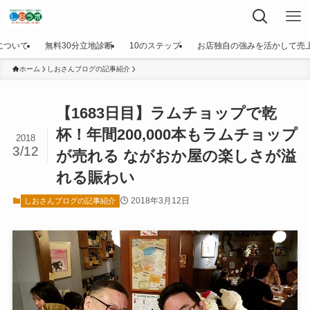
について
無料30分立地診断
10のステップ
お店独自の強みを活かして売
ホーム
しおさんブログの記事紹介
【1683日目】ラムチョップで乾
杯！年間200,000本もラムチョップ
2018
3/12
が売れる ながおか屋の楽しさが溢
れる賑わい
2018年3月12日
しおさんブログの記事紹介