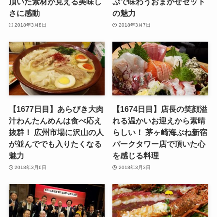
頂いた素材が見える美味し
ぷで味わうおまかせセット
さに感動
の魅力
2018年3月8日
2018年3月7日
【1677日目】あらびき大肉
【1674日目】店長の笑顔溢
汁わんたんめんは食べ応え
れる温かいお迎えから素晴
抜群！ 広州市場に沢山の人
らしい！ 茅ヶ崎海ぶね新宿
が並んででも入りたくなる
パークタワー店で頂いた心
魅力
を感じる料理
2018年3月6日
2018年3月3日