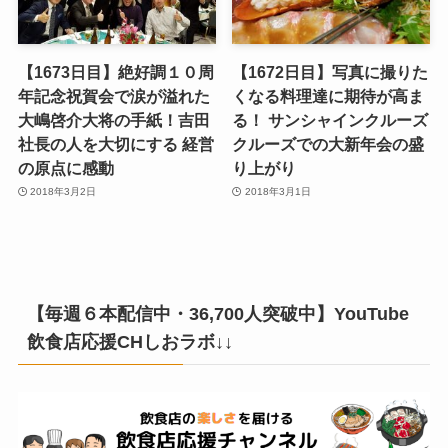
【1673日目】絶好調１０周
【1672日目】写真に撮りた
年記念祝賀会で涙が溢れた
くなる料理達に期待が高ま
大嶋啓介大将の手紙！吉田
る！ サンシャインクルーズ
社長の人を大切にする 経営
クルーズでの大新年会の盛
の原点に感動
り上がり
2018年3月2日
2018年3月1日
【毎週６本配信中・36,700人突破中】YouTube
飲食店応援CHしおラボ↓↓