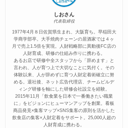
しおさん
代表取締役
1977年4月８日佐賀県生まれ、大阪育ち。早稲田大
学商学部卒。大手焼肉チェーンの居酒家では４ヶ
月で売上1.5倍を実現。人財戦略部に異動後FC店の
人財育成、研修の仕組み作りに携わる。
あるお店で研修中全スタッフから「辞めます」と
言われ、人が育つ上で大切なことに気付く。その
体験以来、人が辞めずに育つ人財定着術確立に努
める。退社後、ネット広告代理店、チームビルデ
ィング研修を軸にした研修会社設立を経験。
2015年11月「飲食業を日本で一番働きたい職業
に」をビジョンにヒューマンアップを創業。看板
商品発見×集客マップ×SNS集客の原則を活かした
飲食店の集客×人財定着をサポート。25,000人超の
人財育成に携わる。