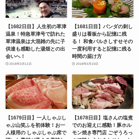
【1682日目】人生初の草津
【1681日目】パンダの刺し
温泉！特急草津号で訪れた
盛りは看板から記憶に残
草津温泉は大混雑の先に子
る！ 和食バルさしすせその
供達も感動した湯畑との出
一度利用すると記憶に残る
会いへ！
時間の届け方
2018年3月11日
2018年3月10日
【1679日目】一人しゃぶし
【1678日目】塩さんの塩煮
ゃぶ山笑ふを初体験！お一
でのお迎えに感動！豚ホル
人様用の しゃぶしゃぶ席で
モン焼き専門店 ごぞうろっ