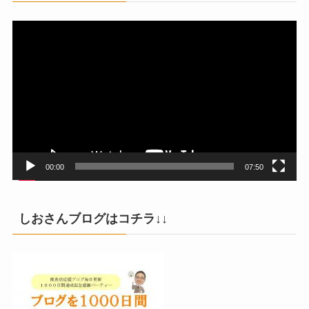
動
画
プ
レ
ー
ヤ
ー
00:00
07:50
しおさんブログはコチラ↓↓