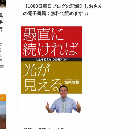
【1000日毎日ブログの記録】しおさん
の電子書籍：無料で読めます ↓↓
祝
手
営
プ
)
ん
日
株式
方法