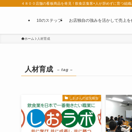
４８００店舗の看板商品を発見！飲食店集客×人が辞めずに育つ組織
10のステップ
お店独自の強みを活かして売上を
ホーム
人材育成
人材育成
– tag –
しおさんの近況報告