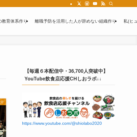
の教育体系作り
離職予防を活用した人が辞めない組織作り
私(ヒ
【毎週６本配信中・36,700人突破中】
YouTube飲食店応援CHしおラボ↓↓
紹介
https://www.youtube.com/@shiolabo2020