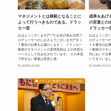
マネジメントとは模範となることに
成果をあげ
よって行うべきものである。ドラッ
の言葉との
カー⑥
ドラッカー
おはようございます(*^-^*) お店の強み活用プ
おはようございま
ロデューサーのしおさんでございます(^^)/ １
ロデューサーのし
７番目の記事をお届けします！ ドラッカー
１６番目の記
教授のマネジメントの原理原則は 人の本質を
ー教授のマネジ
ベースとして生み出されています。 人の本質
代において仕事
で外せない要素は意思と感...
いてきていました(*^
2018年1月22日
2018年1月21日
ドラッカー教授のマネジメント講座