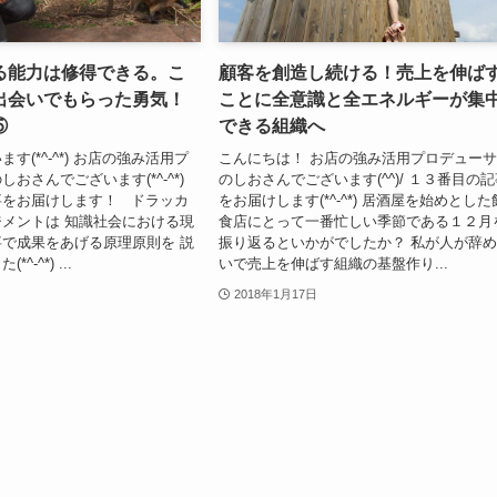
る能力は修得できる。こ
顧客を創造し続ける！売上を伸ば
出会いでもらった勇気！
ことに全意識と全エネルギーが集
⑤
できる組織へ
す(*^-^*) お店の強み活用プ
こんにちは！ お店の強み活用プロデュー
おさんでございます(*^-^*)
のしおさんでございます(^^)/ １３番目の
事をお届けします！ ドラッカ
をお届けします(*^-^*) 居酒屋を始めとした
メントは 知識社会における現
食店にとって一番忙しい季節である１２月
で成果をあげる原理原則を 説
振り返るといかがでしたか？ 私が人が辞
-^*) ...
いで売上を伸ばす組織の基盤作り...
2018年1月17日