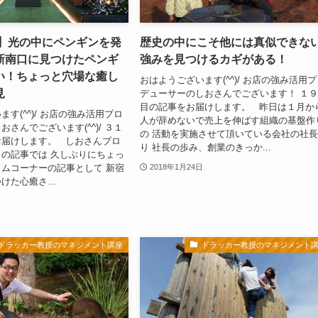
目】光の中にペンギンを発
歴史の中にこそ他には真似できな
新南口に見つけたペンギ
強みを見つけるカギがある！
い！ちょっと穴場な癒し
おはようございます(^^)/ お店の強み活用
見
デューサーのしおさんでございます！ １
目の記事をお届けします。 昨日は１月か
す(^^)/ お店の強み活用プロ
人が辞めないで売上を伸ばす組織の基盤作
さんでございます(^^)/ ３１
の 活動を実施させて頂いている会社の社
お届けします。 しおさんブロ
り 社長の歩み、創業のきっか...
の記事では 久しぶりにちょっ
ムコーナーの記事として 新宿
2018年1月24日
けた心癒さ...
ドラッカー教授のマネジメント講座
ドラッカー教授のマネジメント