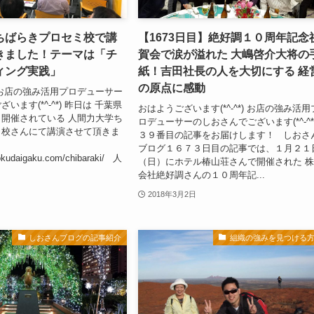
ちばらきプロセミ校で講
【1673日目】絶好調１０周年記念
きました！テーマは「チ
賀会で涙が溢れた 大嶋啓介大将の
ィング実践」
紙！吉田社長の人を大切にする 経
の原点に感動
お店の強み活用プロデューサー
います(*^-^*) 昨日は 千葉県
おはようございます(*^-^*) お店の強み活用
開催されている 人間力大学ち
ロデューサーのしおさんでございます(*^-^*
ミ校さんにて講演させて頂きま
３９番目の記事をお届けします！ しおさ
ブログ１６７３日目の記事では、１月２１
yokudaigaku.com/chibaraki/ 人
（日）にホテル椿山荘さんで開催された 
会社絶好調さんの１０周年記...
2018年3月2日
しおさんブログの記事紹介
組織の強みを見つける