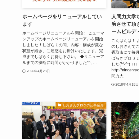
ホームページをリニューアルしてい
人間力大学
ます
演させて頂
ームビルデ
ホームページリニューアルを開始！ ヒューマ
ンアップのホームページリニューアルを開始
こんばんは！ 
しました！しばらくの間、内容・構成が変な
のしおさんでござ
状態が続き、ご迷惑をお掛けいたします。完
香取市にて毎月
成までしばらくお待ち下さい。 ◆リニューア
ばらきプロセ
ルまでの決断に時間がかかりました^^; ...
した(*^-^*) ↓↓↓
http://ningenr
2026年4月28日
間力大...
2018年4月15日
しおさんブログの記事紹介