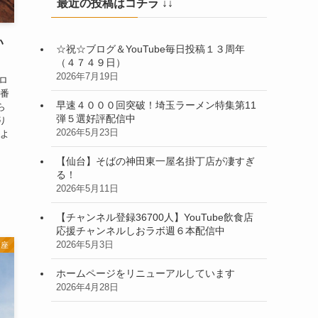
最近の投稿はコチラ ↓↓
い
☆祝☆ブログ＆YouTube毎日投稿１３周年
（４７４９日）
2026年7月19日
プロ
９番
早速４０００回突破！埼玉ラーメン特集第11
ら
弾５選好評配信中
り
2026年5月23日
長よ
【仙台】そばの神田東一屋名掛丁店が凄すぎ
る！
2026年5月11日
【チャンネル登録36700人】YouTube飲食店
応援チャンネルしおラボ週６本配信中
2026年5月3日
講座
ホームページをリニューアルしています
2026年4月28日