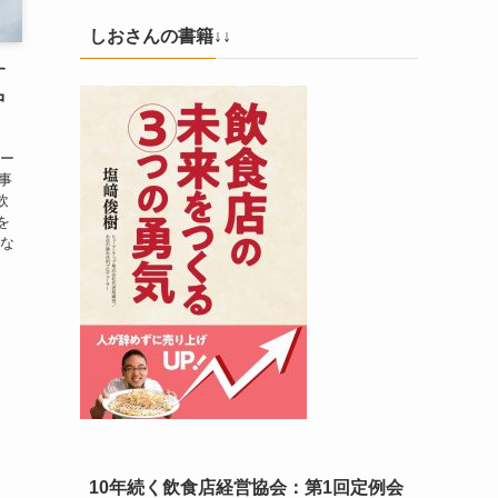
しおさんの書籍↓↓
す
中
サー
記事
飲
を
めな
10年続く飲食店経営協会：第1回定例会