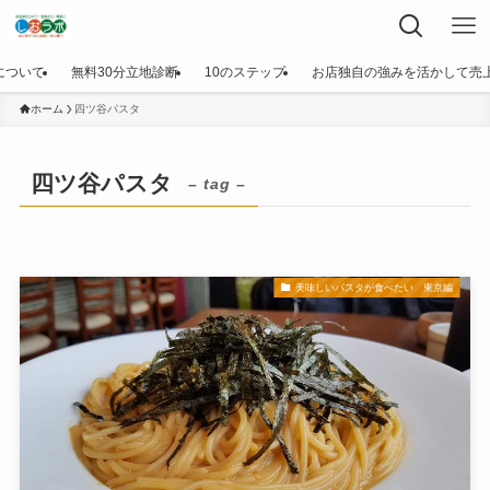
について
無料30分立地診断
10のステップ
お店独自の強みを活かして売
ホーム
四ツ谷パスタ
四ツ谷パスタ
– tag –
美味しいパスタが食べたい 東京編