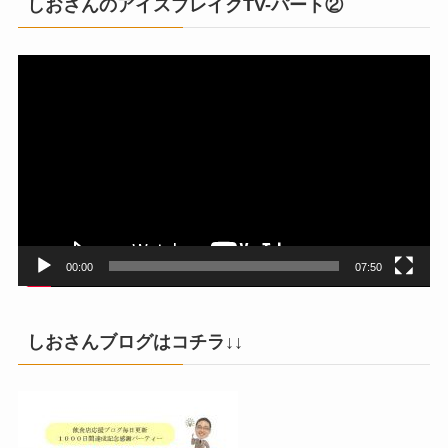
しおさんのアイスブレイクTV-パート②
動
画
プ
レ
ー
ヤ
ー
00:00
07:50
しおさんブログはコチラ↓↓