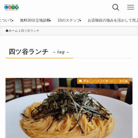
について
無料30分立地診断
10のステップ
お店独自の強みを活かして売
ホーム
四ツ谷ランチ
四ツ谷ランチ
– tag –
美味しいパスタが食べたい 東京編