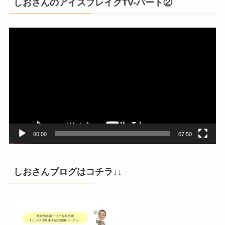
しおさんのアイスブレイクTV-パート②
動
画
プ
レ
ー
ヤ
ー
00:00
07:50
しおさんブログはコチラ↓↓