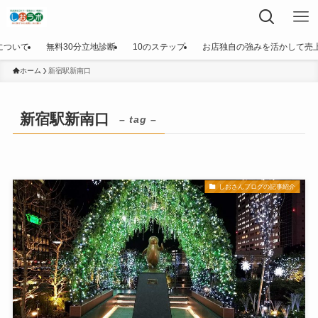
について
無料30分立地診断
10のステップ
お店独自の強みを活かして売
ホーム
新宿駅新南口
新宿駅新南口
– tag –
しおさんブログの記事紹介