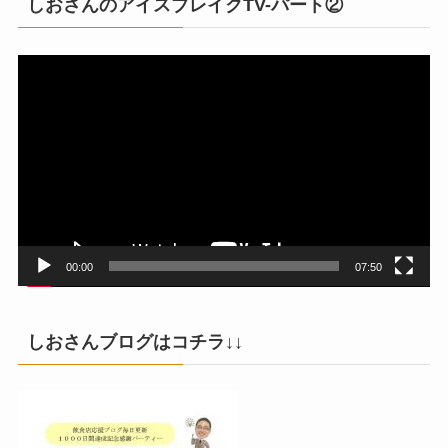
しおさんのアイスブレイクTV-パート②
動
画
プ
レ
ー
ヤ
ー
00:00
07:50
しおさんブログはコチラ↓↓