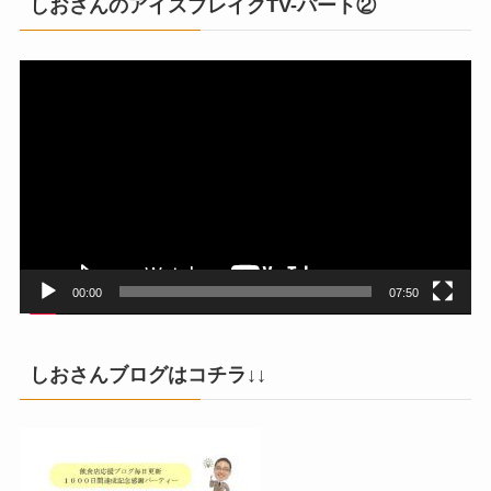
しおさんのアイスブレイクTV-パート②
動
画
プ
レ
ー
ヤ
ー
00:00
07:50
しおさんブログはコチラ↓↓