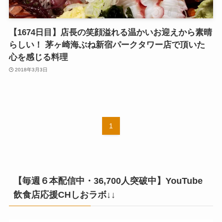
【1674日目】店長の笑顔溢れる温かいお迎えから素晴
らしい！ 茅ヶ崎海ぶね新宿パークタワー店で頂いた
心を感じる料理
2018年3月3日
1
【毎週６本配信中・36,700人突破中】YouTube
飲食店応援CHしおラボ↓↓