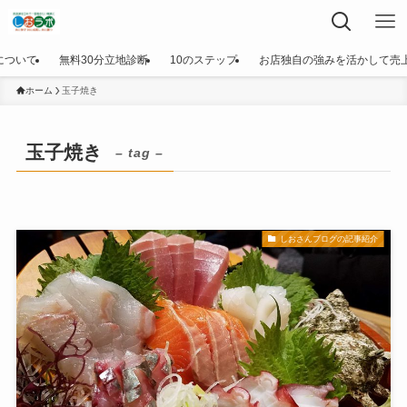
について
無料30分立地診断
10のステップ
お店独自の強みを活かして売
ホーム
玉子焼き
玉子焼き
– tag –
しおさんブログの記事紹介