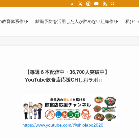
の教育体系作り
離職予防を活用した人が辞めない組織作り
私(ヒ
【毎週６本配信中・36,700人突破中】
YouTube飲食店応援CHしおラボ↓↓
https://www.youtube.com/@shiolabo2020