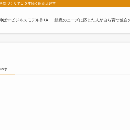
基盤づくりで１０年続く飲食店経営
伸ばすビジネスモデル作り
組織のニーズに応じた人が自ら育つ独自
ory –