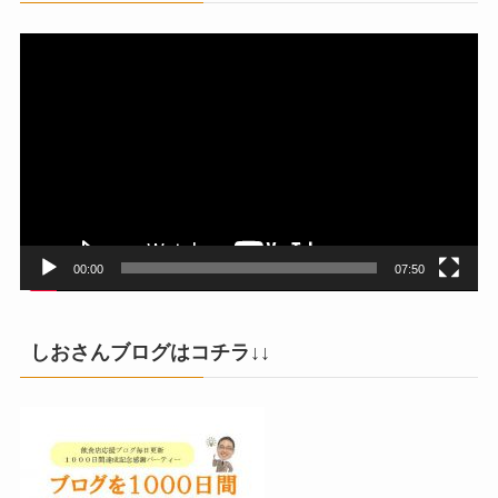
動
画
プ
レ
ー
ヤ
ー
00:00
07:50
しおさんブログはコチラ↓↓