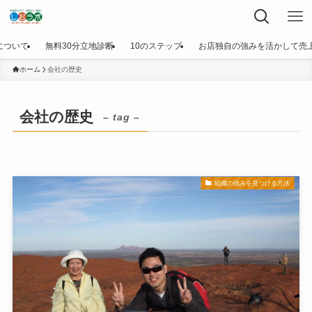
について
無料30分立地診断
10のステップ
お店独自の強みを活かして売
ホーム
会社の歴史
会社の歴史
– tag –
組織の強みを見つける方法